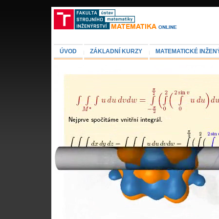
ÚVOD
ZÁKLADNÍ KURZY
MATEMATICKÉ INŽEN