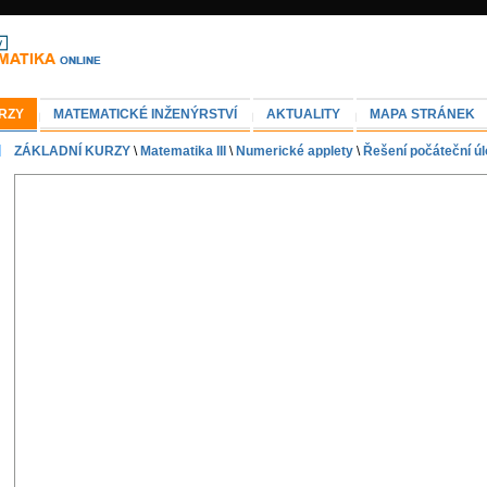
RZY
MATEMATICKÉ INŽENÝRSTVÍ
AKTUALITY
MAPA STRÁNEK
ZÁKLADNÍ KURZY
\
Matematika III
\
Numerické applety
\
Řešení počáteční úl