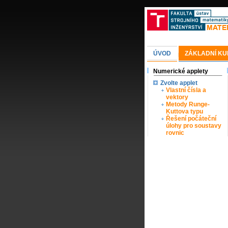
ÚVOD
ZÁKLADNÍ KU
Numerické applety
Zvolte applet
Vlastní čísla a
vektory
Metody Runge-
Kuttova typu
Řešení počáteční
úlohy pro soustavy
rovnic