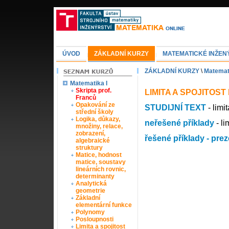
ÚVOD
ZÁKLADNÍ KURZY
MATEMATICKÉ INŽEN
ZÁKLADNÍ KURZY
\
Matemati
Matematika I
Skripta prof.
LIMITA A SPOJITOS
Franců
Opakování ze
STUDIJNÍ TEXT
- limit
střední školy
Logika, důkazy,
neřešené příklady
- li
množiny, relace,
zobrazení,
řešené příklady - pre
algebraické
struktury
Matice, hodnost
matice, soustavy
lineárních rovnic,
determinanty
Analytická
geometrie
Základní
elementární funkce
Polynomy
Posloupnosti
Limita a spojitost