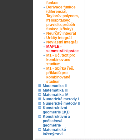
funkce
Derivace funkce
(diferenciál,
Taylorův polynom,
l\'Hospitalovo
pravidlo, průběh
funkce, křivky)
Neurčitý integrál
Určitý integrál
Nevlastní integrál
MAPLE -
semestrální práce
M1 - Uč. text pro
kombinované
studium
M1 - Sbírka řeš.
příkladů pro
kombinované
studium
Matematika II
Matematika III
Matematika IV
Numerické metody I
Numerické metody II
Konstruktivní
geometrie 1KD
Konstruktivní a
počítačová
geometrie
Matematické
inženýrství . . .