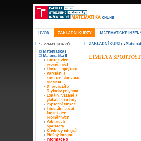
ÚVOD
ZÁKLADNÍ KURZY
MATEMATICKÉ INŽEN
ZÁKLADNÍ KURZY
\
Matemati
Matematika I
Matematika II
LIMITA A SPOJITOST
Funkce více
proměnných
Limita a spojitost
Parciální a
směrové derivace,
gradient
Diferenciál a
Taylorův polynom
Lokální, vázané a
globální extrémy
Implicitní funkce
Integrální počet
funkcí více
proměnných
Vektorové
operátory
Křivkový integrál
Plošný integrál
Informace o