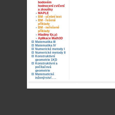
bodovém
hodnocení cvičení
a zkoušky
MAPLE
BM - učební text
BM - řešené
příklady
BM - neřešené
příklady
Hladiny f(x,y)
Aplikace Math3D
Matematika III
Matematika IV
Numerické metody I
Numerické metody II
Konstruktivní
geometrie 1KD
Konstruktivní a
počítačová
geometrie
Matematické
inženýrství . . .