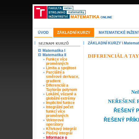
ÚVOD
ZÁKLADNÍ KURZY
MATEMATICKÉ INŽEN
ZÁKLADNÍ KURZY
\
Matemati
Matematika I
Matematika II
DIFERENCIÁL A TA
Funkce více
proměnných
Limita a spojitost
Parciální a
směrové derivace,
gradient
Diferenciál a
Taylorův polynom
Neř
Lokální, vázané a
globální extrémy
NEŘEŠENÉ PŘÍ
Implicitní funkce
Integrální počet
ŘEŠENÝ P
funkcí více
proměnných
ŘEŠENÝ PŘÍK
Vektorové
operátory
Křivkový integrál
Plošný integrál
Informace o