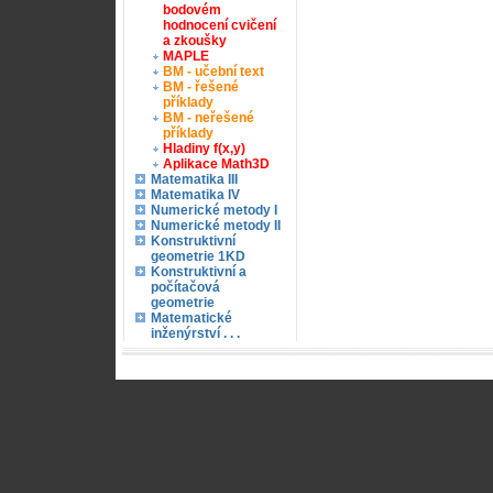
bodovém
hodnocení cvičení
a zkoušky
MAPLE
BM - učební text
BM - řešené
příklady
BM - neřešené
příklady
Hladiny f(x,y)
Aplikace Math3D
Matematika III
Matematika IV
Numerické metody I
Numerické metody II
Konstruktivní
geometrie 1KD
Konstruktivní a
počítačová
geometrie
Matematické
inženýrství . . .